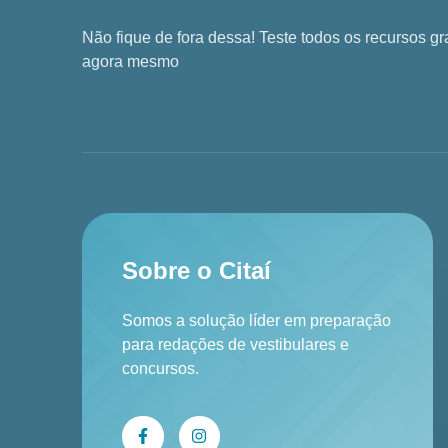
Não fique de fora dessa! Teste todos os recursos g
agora mesmo
Sobre o Citaí
Somos a solução líder em preparação
para redações de vestibulares e
concursos.